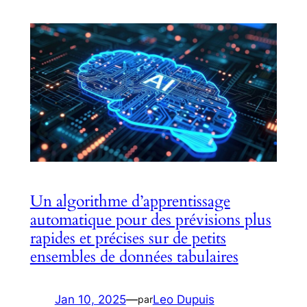
Un algorithme d’apprentissage
automatique pour des prévisions plus
rapides et précises sur de petits
ensembles de données tabulaires
Jan 10, 2025
—
Leo Dupuis
par