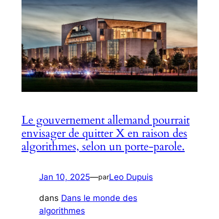
Le gouvernement allemand pourrait
envisager de quitter X en raison des
algorithmes, selon un porte-parole.
Jan 10, 2025
—
Leo Dupuis
par
dans
Dans le monde des
algorithmes