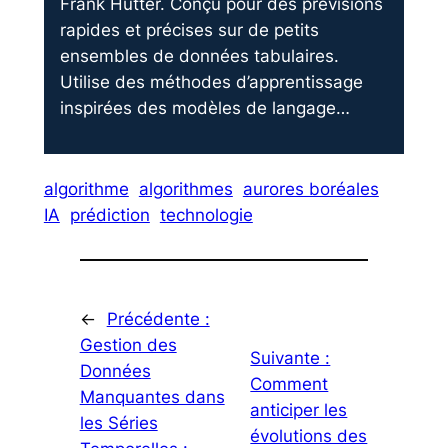
Frank Hutter. Conçu pour des prévisions
rapides et précises sur de petits
ensembles de données tabulaires.
Utilise des méthodes d’apprentissage
inspirées des modèles de langage…
algorithme
algorithmes
aurores boréales
IA
prédiction
technologie
←
Précédente :
Gestion des
Suivante :
Données
Comment
Manquantes dans
anticiper les
les Séries
évolutions des