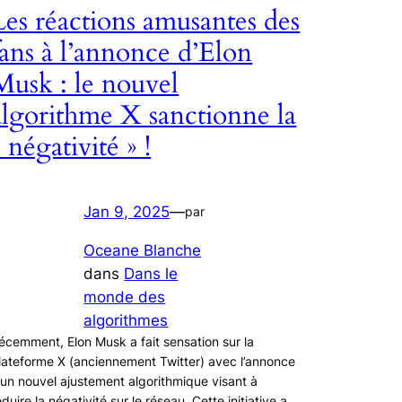
Les réactions amusantes des
fans à l’annonce d’Elon
Musk : le nouvel
algorithme X sanctionne la
« négativité » !
Jan 9, 2025
—
par
Oceane Blanche
dans
Dans le
monde des
algorithmes
écemment, Elon Musk a fait sensation sur la
lateforme X (anciennement Twitter) avec l’annonce
’un nouvel ajustement algorithmique visant à
éduire la négativité sur le réseau. Cette initiative a