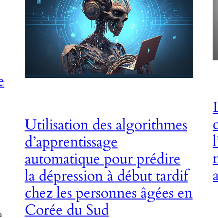
e
Utilisation des algorithmes
d’apprentissage
automatique pour prédire
la dépression à début tardif
chez les personnes âgées en
Corée du Sud
a