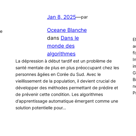
Jan 8, 2025
—
par
Oceane Blanche
de
dans
Dans le
E
monde des
a
f
algorithmes
I
La dépression à début tardif est un problème de
i
santé mentale de plus en plus préoccupant chez les
G
personnes âgées en Corée du Sud. Avec le
B
vieillissement de la population, il devient crucial de
n
développer des méthodes permettant de prédire et
P
de prévenir cette condition. Les algorithmes
d’apprentissage automatique émergent comme une
solution potentielle pour…