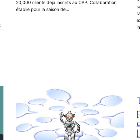
20,000 clients déjà inscrits au CAP. Collaboration
s
établie pour la saison de…
l
e
t
i