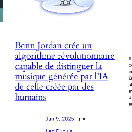
Benn Jordan crée un
algorithme révolutionnaire
R
capable de distinguer la
c
e
musique générée par l’IA
E
de celle créée par des
a
a
humains
d
a
Jan 9, 2025
—
par
Leo Dupuis