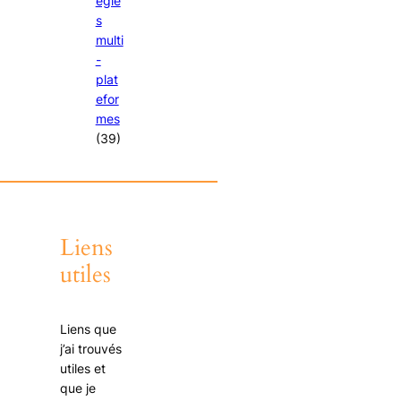
égie
s
multi
-
plat
efor
mes
(39)
Liens
utiles
Liens que
j’ai trouvés
utiles et
que je