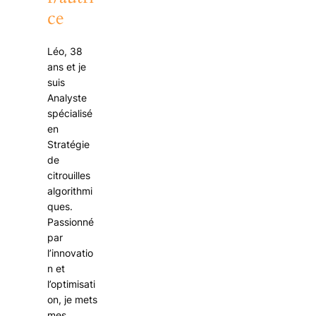
ce
Léo, 38
ans et je
suis
Analyste
spécialisé
en
Stratégie
de
citrouilles
algorithmi
ques.
Passionné
par
l’innovatio
n et
l’optimisati
on, je mets
mes