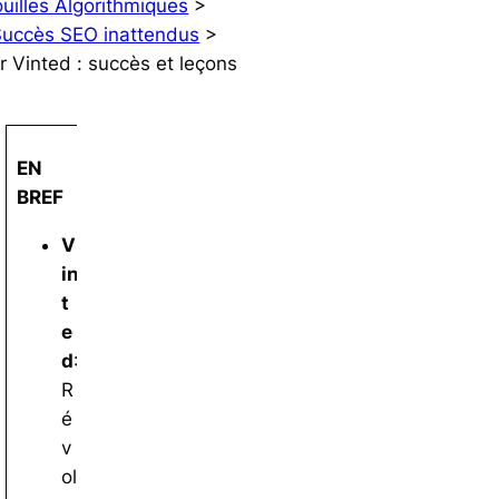
ouilles Algorithmiques
>
Succès SEO inattendus
>
r Vinted : succès et leçons
EN
BREF
V
in
t
e
d
:
R
é
v
ol