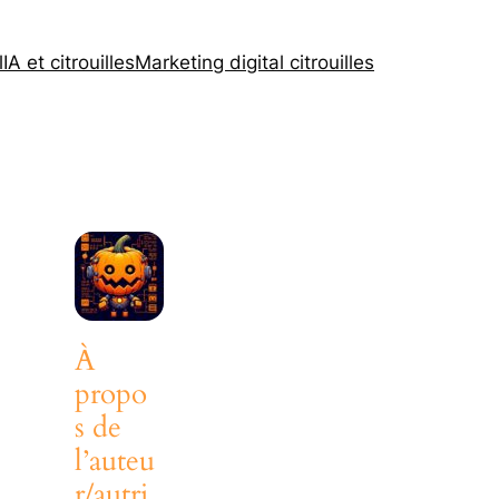
l
IA et citrouilles
Marketing digital citrouilles
À
propo
s de
l’auteu
r/autri