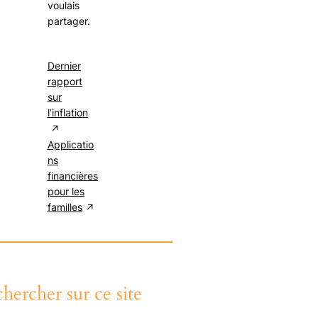
voulais
partager.
Dernier
rapport
sur
l’inflation
Applicatio
ns
financières
pour les
familles
hercher sur ce site