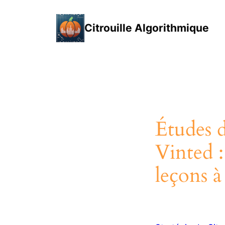
Aller
au
Citrouille Algorithmique
contenu
Études d
Vinted :
leçons à 