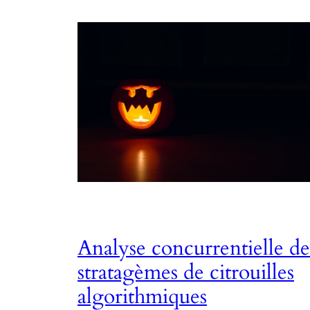
Analyse concurrentielle de
stratagèmes de citrouilles
algorithmiques