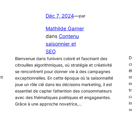
Déc 7, 2024
—
par
Mathilde Garner
dans
Contenu
saisonnier et
SEO
D
Bienvenue dans l’univers coloré et fascinant des
c
citrouilles algorithmiques, où stratégie et créativité
ê
se rencontrent pour donner vie à des campagnes
nt
m
exceptionnelles. En cette époque où la saisonnalité
i
joue un rôle clé dans les décisions marketing, il est
t
essentiel de capter l’attention des consommateurs
c
avec des thématiques poétiques et engageantes.
i
Grâce à une approche novatrice,…
v