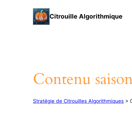
Aller
au
Citrouille Algorithmique
contenu
Contenu saison
Stratégie de Citrouilles Algorithmiques
> C