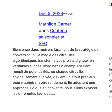
Déc 5, 2024
—
par
Mathilde Garner
dans
Contenu
saisonnier et
SEO
Bienvenue dans l’univers fascinant de la stratégie de
conversion, où la magie des citrouilles
D
algorithmiques transforme vos projets digitaux en
d
e
véritables succès. Imaginez un champ luxuriant,
l
rempli de potentialités, où chaque citrouille,
L
soigneusement cultivée, devient un atout précieux
c
pour maximiser votre rendement. En adoptant une
d
approche ludique et innovante, nous allons explorer
a
les différentes tactiques…
t