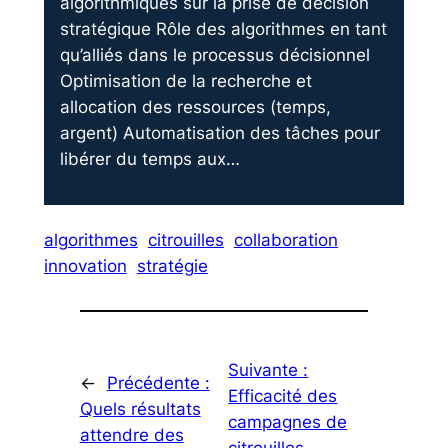
algorithmiques sur la prise de décision
stratégique Rôle des algorithmes en tant
qu’alliés dans le processus décisionnel
Optimisation de la recherche et
allocation des ressources (temps,
argent) Automatisation des tâches pour
libérer du temps aux…
algorithmes
citrouilles
collaboration
innovation
stratégie
Suivante :
←
Précédente :
Efficacité des
Quels résultats
campagnes de
attendre des
citrouilles