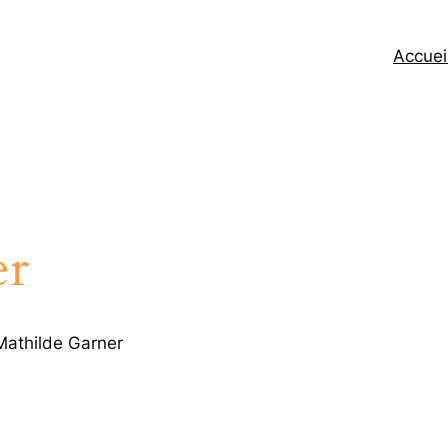
Accuei
er
athilde Garner