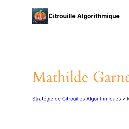
Aller
au
Citrouille Algorithmique
contenu
Mathilde Garn
Stratégie de Citrouilles Algorithmiques
> M