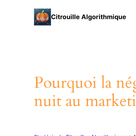
Aller
au
Citrouille Algorithmique
contenu
Pourquoi la nég
nuit au marketin